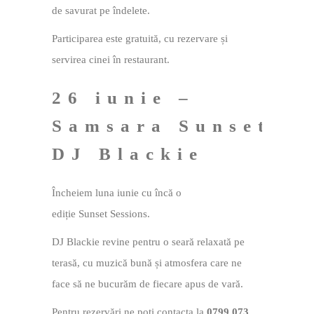
de savurat pe îndelete.
Participarea este gratuită, cu rezervare și
servirea cinei în restaurant.
26 iunie –
Samsara Sunset Se
DJ Blackie
Încheiem luna iunie cu încă o
ediție Sunset Sessions.
DJ Blackie revine pentru o seară relaxată pe
terasă, cu muzică bună și atmosfera care ne
face să ne bucurăm de fiecare apus de vară.
Pentru rezervări ne poți contacta la
0799 073