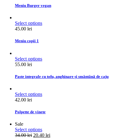
Meniu Burger vegan
Select options
45.00
lei
Meniu copii 1
Select options
55.00
lei
Paste integrale cu tofu, anghinare și smântână de caju
Select options
42.00
lei
Polpette de vinete
Sale
Select options
34.00
lei
20.40
lei