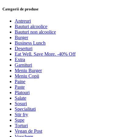
Categorii de produse
Antreuri
Bauturi alcoolice
Bauturi non alcoolice
Burger
Business Lunch
Deserturi
Eat Well. Save More. -40% Off
Extra
Garnituri
Meniu Burger
Meniu Copii
Paine
Paste
Platouri
Salate
Sosuri
Specialitati
Stir fry
Supe
Torturi
Vegan de Post
Vouchere