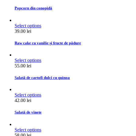
Popcorn din conopidă
Select options
39.00
lei
Raw cake cu vanilie și fructe de pădure
Select options
55.00
lei
Salată de cartofi dulci cu quinoa
Select options
42.00
lei
Salată de vinete
Select options
58.00
lei