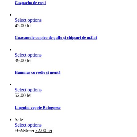
Gazpacho de roșii
Select options
45.00
lei
Guacamole cu pico de gallo și chipsuri de mălai
Select options
39.00
lei
Hummus cu rodie și mentă
Select options
52.00
lei
Linguini veggie Bolognese
Sale
Select options
102.86
lei
72.00
lei