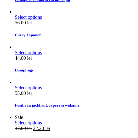
Select options
56.00
lei
Curry Japonez
Select options
44.00
lei
Dumplings
Select options
55.00
lei
Fusilli cu jackfruit, capere si wakame
Sale
Select options
37.00
lei
22.20
lei