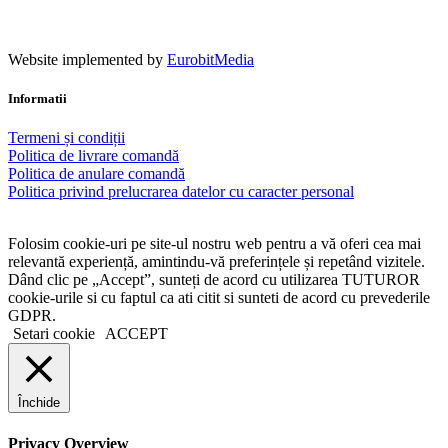
Website implemented by
EurobitMedia
Informatii
Termeni și condiții
Politica de livrare comandă
Politica de anulare comandă
Politica privind prelucrarea datelor cu caracter personal
Folosim cookie-uri pe site-ul nostru web pentru a vă oferi cea mai
relevantă experiență, amintindu-vă preferințele și repetând vizitele.
Dând clic pe „Accept”, sunteți de acord cu utilizarea TUTUROR
cookie-urile si cu faptul ca ati citit si sunteti de acord cu prevederile
GDPR.
Setari cookie
ACCEPT
Închide
Privacy Overview