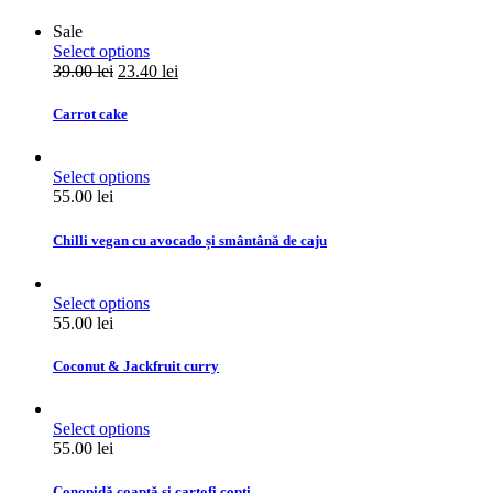
Sale
Select options
39.00
lei
23.40
lei
Carrot cake
Select options
55.00
lei
Chilli vegan cu avocado și smântână de caju
Select options
55.00
lei
Coconut & Jackfruit curry
Select options
55.00
lei
Conopidă coaptă si cartofi copti