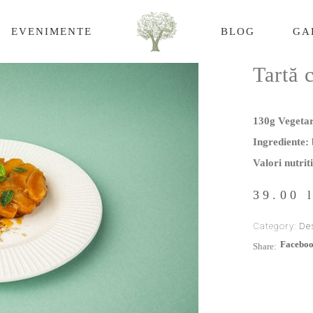
EVENIMENTE
BLOG
GA
Tartă 
130g Vegetar
Ingrediente:
b
Valori nutrit
39.00
Category:
De
Facebo
Share: