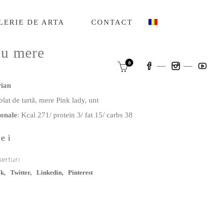
LERIE DE ARTA
CONTACT
cu mere
0
ian
lat de tartă, mere Pink lady, unt
ionale
: Kcal 271/ protein 3/ fat 15/ carbs 38
lei
serturi
ok
Twitter
Linkedin
Pinterest