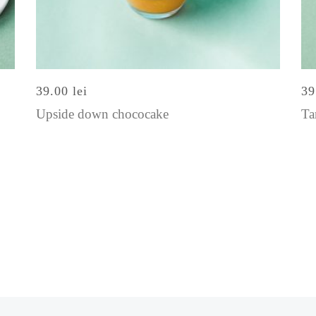
39.00
lei
3
Upside down chococake
Ta