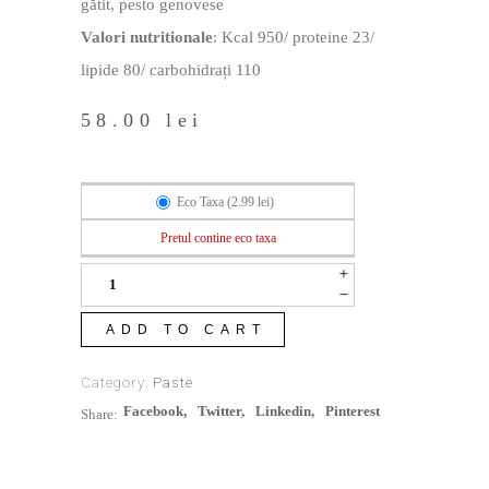
gătit, pesto genovese
Valori nutritionale
: Kcal 950/ proteine 23/
lipide 80/ carbohidrați 110
58.00
lei
Eco Taxa (
2.99
lei
)
Pretul contine eco taxa
ADD TO CART
Category:
Paste
Facebook
Twitter
Linkedin
Pinterest
Share: