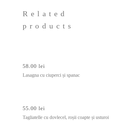
Related
products
SELECT OPTIONS
58.00
lei
Lasagna cu ciuperci și spanac
SELECT OPTIONS
55.00
lei
Tagliatelle cu dovlecel, roșii coapte și usturoi